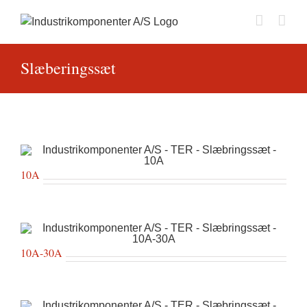
Skip
to
content
Slæberingssæt
10A
10A-30A