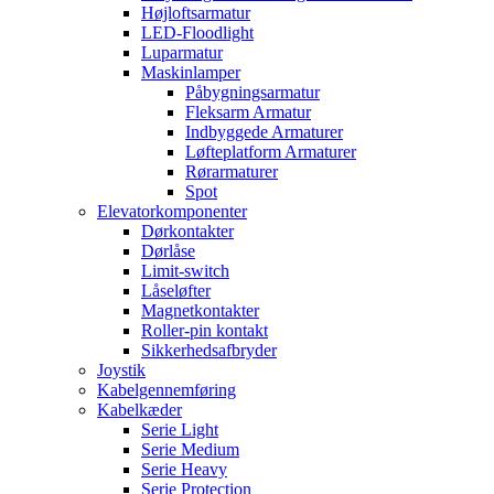
Højloftsarmatur
LED-Floodlight
Luparmatur
Maskinlamper
Påbygningsarmatur
Fleksarm Armatur
Indbyggede Armaturer
Løfteplatform Armaturer
Rørarmaturer
Spot
Elevatorkomponenter
Dørkontakter
Dørlåse
Limit-switch
Låseløfter
Magnetkontakter
Roller-pin kontakt
Sikkerhedsafbryder
Joystik
Kabelgennemføring
Kabelkæder
Serie Light
Serie Medium
Serie Heavy
Serie Protection