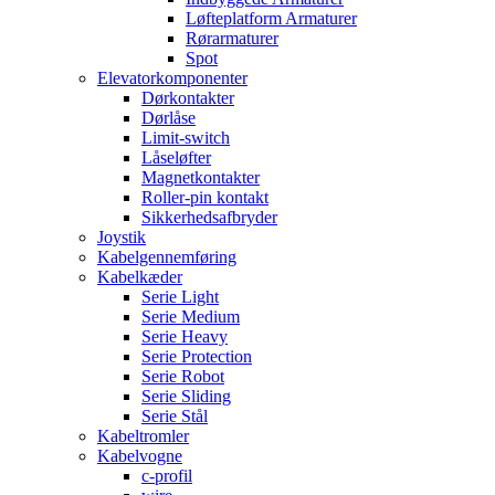
Løfteplatform Armaturer
Rørarmaturer
Spot
Elevatorkomponenter
Dørkontakter
Dørlåse
Limit-switch
Låseløfter
Magnetkontakter
Roller-pin kontakt
Sikkerhedsafbryder
Joystik
Kabelgennemføring
Kabelkæder
Serie Light
Serie Medium
Serie Heavy
Serie Protection
Serie Robot
Serie Sliding
Serie Stål
Kabeltromler
Kabelvogne
c-profil