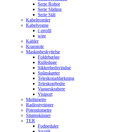
Serie Robot
Serie Sliding
Serie Stål
Kabeltromler
Kabelvogne
c-profil
wire
Kabler
Kranstole
Maskinbeskyttelse
Foldebælge
Rulleduge
Sikkerhedsvindue
Spånskørter
Teleskopafdækning
Teleskopfjedre
Vangeskrabere
Visiport
Multimetre
Radiostyringer
Potentiometre
Strømskinner
TER
Fodpedaler
Joystik