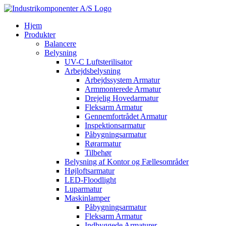
Skip
to
Hjem
content
Produkter
Balancere
Belysning
UV-C Luftsterilisator
Arbejdsbelysning
Arbejdssystem Armatur
Armmonterede Armatur
Drejelig Hovedarmatur
Fleksarm Armatur
Gennemfortrådet Armatur
Inspektionsarmatur
Påbygningsarmatur
Rørarmatur
Tilbehør
Belysning af Kontor og Fællesområder
Højloftsarmatur
LED-Floodlight
Luparmatur
Maskinlamper
Påbygningsarmatur
Fleksarm Armatur
Indbyggede Armaturer