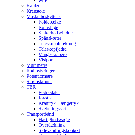
wire
Kabler
Kranstole
Maskinbeskyttelse
Foldebælge
Rulleduge
Sikkerhedsvindue
Spånskørter
Teleskopafdækning
Teleskopfjedre
Vangeskrabere
Visiport
Multimetre
Radiostyringer
Potentiometre
Strømskinner
TER
Fodpedaler
Joystik
Krantryk-Hængetryk
Slæberingssæt
Transportbånd
Hastighedsvagte
Overdækning
Sidevandringskontakt