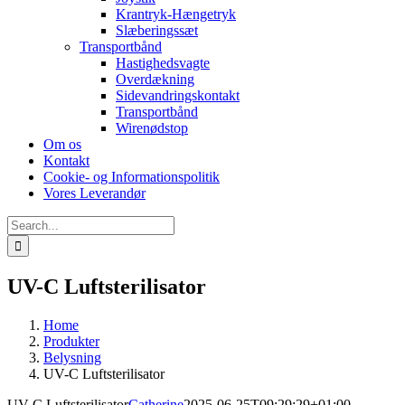
Krantryk-Hængetryk
Slæberingssæt
Transportbånd
Hastighedsvagte
Overdækning
Sidevandringskontakt
Transportbånd
Wirenødstop
Om os
Kontakt
Cookie- og Informationspolitik
Vores Leverandør
Search
for:
UV-C Luftsterilisator
Home
Produkter
Belysning
UV-C Luftsterilisator
UV-C Luftsterilisator
Catherine
2025-06-25T09:29:29+01:00