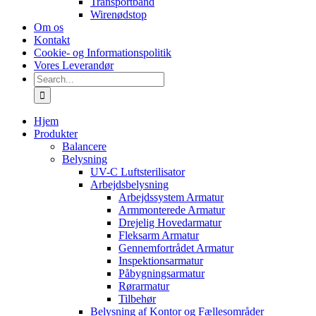
Transportbånd
Wirenødstop
Om os
Kontakt
Cookie- og Informationspolitik
Vores Leverandør
Search
for:
Hjem
Produkter
Balancere
Belysning
UV-C Luftsterilisator
Arbejdsbelysning
Arbejdssystem Armatur
Armmonterede Armatur
Drejelig Hovedarmatur
Fleksarm Armatur
Gennemfortrådet Armatur
Inspektionsarmatur
Påbygningsarmatur
Rørarmatur
Tilbehør
Belysning af Kontor og Fællesområder