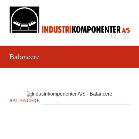
Skip
to
content
Balancere
BALANCERE